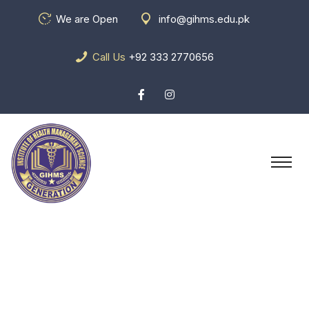
We are Open
info@gihms.edu.pk
Call Us
+92 333 2770656