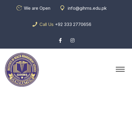
We are Open
info@gihms.edu.pk
Call Us
+92 333 2770656